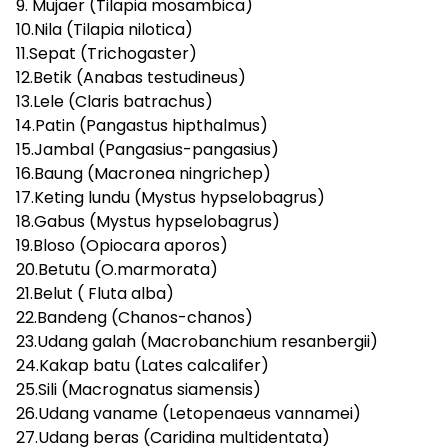
9. Mujaer (Tilapia mosambica)
10.Nila (Tilapia nilotica)
11.Sepat (Trichogaster)
12.Betik (Anabas testudineus)
13.Lele (Claris batrachus)
14.Patin (Pangastus hipthalmus)
15.Jambal (Pangasius-pangasius)
16.Baung (Macronea ningrichep)
17.Keting lundu (Mystus hypselobagrus)
18.Gabus (Mystus hypselobagrus)
19.Bloso (Opiocara aporos)
20.Betutu (O.marmorata)
21.Belut ( Fluta alba)
22.Bandeng (Chanos-chanos)
23.Udang galah (Macrobanchium resanbergii)
24.Kakap batu (Lates calcalifer)
25.Sili (Macrognatus siamensis)
26.Udang vaname (Letopenaeus vannamei)
27.Udang beras (Caridina multidentata)