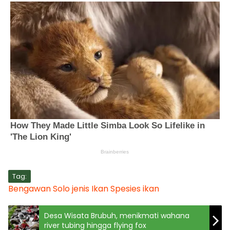
Tag:
Bengawan Solo
jenis Ikan
Spesies ikan
Desa Wisata Brubuh, menikmati wahana
river tubing hingga flying fox