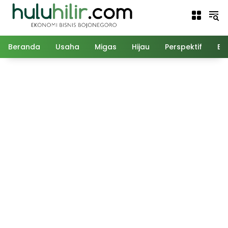
Langsung
ke
konten
Beranda
Usaha
Migas
Hijau
Perspektif
Ed