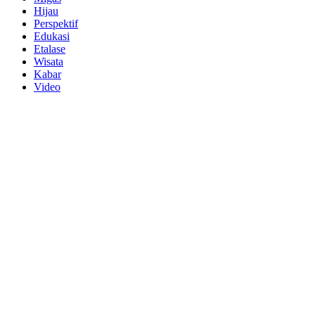
Hijau
Perspektif
Edukasi
Etalase
Wisata
Kabar
Video