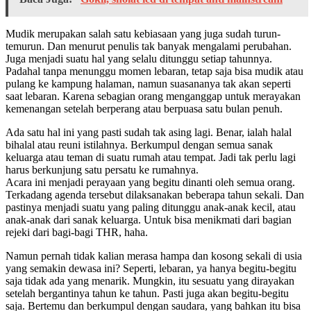
Mudik merupakan salah satu kebiasaan yang juga sudah turun-
temurun. Dan menurut penulis tak banyak mengalami perubahan.
Juga menjadi suatu hal yang selalu ditunggu setiap tahunnya.
Padahal tanpa menunggu momen lebaran, tetap saja bisa mudik atau
pulang ke kampung halaman, namun suasananya tak akan seperti
saat lebaran. Karena sebagian orang menganggap untuk merayakan
kemenangan setelah berperang atau berpuasa satu bulan penuh.
Ada satu hal ini yang pasti sudah tak asing lagi. Benar, ialah halal
bihalal atau reuni istilahnya. Berkumpul dengan semua sanak
keluarga atau teman di suatu rumah atau tempat. Jadi tak perlu lagi
harus berkunjung satu persatu ke rumahnya.
Acara ini menjadi perayaan yang begitu dinanti oleh semua orang.
Terkadang agenda tersebut dilaksanakan beberapa tahun sekali. Dan
pastinya menjadi suatu yang paling ditunggu anak-anak kecil, atau
anak-anak dari sanak keluarga. Untuk bisa menikmati dari bagian
rejeki dari bagi-bagi THR, haha.
Namun pernah tidak kalian merasa hampa dan kosong sekali di usia
yang semakin dewasa ini? Seperti, lebaran, ya hanya begitu-begitu
saja tidak ada yang menarik. Mungkin, itu sesuatu yang dirayakan
setelah bergantinya tahun ke tahun. Pasti juga akan begitu-begitu
saja. Bertemu dan berkumpul dengan saudara, yang bahkan itu bisa