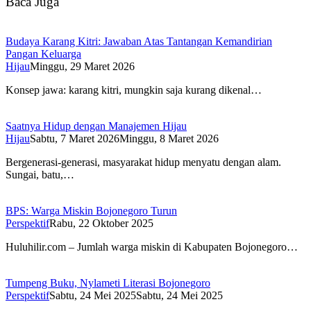
Baca Juga
Budaya Karang Kitri: Jawaban Atas Tantangan Kemandirian
Pangan Keluarga
Hijau
Minggu, 29 Maret 2026
Konsep jawa: karang kitri, mungkin saja kurang dikenal…
Saatnya Hidup dengan Manajemen Hijau
Hijau
Sabtu, 7 Maret 2026
Minggu, 8 Maret 2026
Bergenerasi-generasi, masyarakat hidup menyatu dengan alam.
Sungai, batu,…
BPS: Warga Miskin Bojonegoro Turun
Perspektif
Rabu, 22 Oktober 2025
Huluhilir.com – Jumlah warga miskin di Kabupaten Bojonegoro…
Tumpeng Buku, Nylameti Literasi Bojonegoro
Perspektif
Sabtu, 24 Mei 2025
Sabtu, 24 Mei 2025