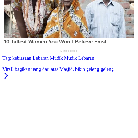
Tag:
kebiasaan
Lebaran
Mudik
Mudik Lebaran
Viral! bagikan uang dari atas Masjid, bikin geleng-geleng