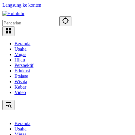
Langsung ke konten
Beranda
Usaha
Migas
Hijau
Perspektif
Edukasi
Etalase
Wisata
Kabar
Video
Beranda
Usaha
Migas