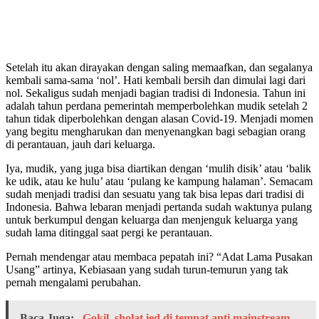
Setelah itu akan dirayakan dengan saling memaafkan, dan segalanya
kembali sama-sama ‘nol’. Hati kembali bersih dan dimulai lagi dari
nol. Sekaligus sudah menjadi bagian tradisi di Indonesia. Tahun ini
adalah tahun perdana pemerintah memperbolehkan mudik setelah 2
tahun tidak diperbolehkan dengan alasan Covid-19. Menjadi momen
yang begitu mengharukan dan menyenangkan bagi sebagian orang
di perantauan, jauh dari keluarga.
Iya, mudik, yang juga bisa diartikan dengan ‘mulih disik’ atau ‘balik
ke udik, atau ke hulu’ atau ‘pulang ke kampung halaman’. Semacam
sudah menjadi tradisi dan sesuatu yang tak bisa lepas dari tradisi di
Indonesia. Bahwa lebaran menjadi pertanda sudah waktunya pulang
untuk berkumpul dengan keluarga dan menjenguk keluarga yang
sudah lama ditinggal saat pergi ke perantauan.
Pernah mendengar atau membaca pepatah ini? “Adat Lama Pusakan
Usang” artinya, Kebiasaan yang sudah turun-temurun yang tak
pernah mengalami perubahan.
Baca Juga:
Gokil, sholat ied di tempat anti mainstream