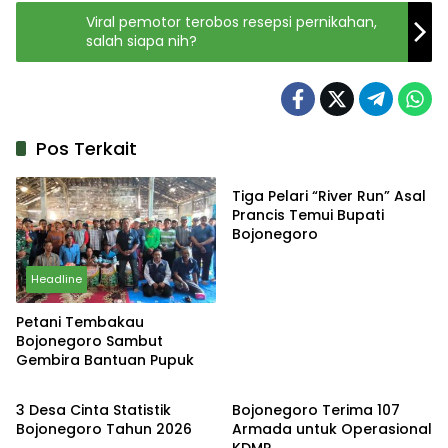
Viral pemotor terobos resepsi pernikahan,
salah siapa nih?
Pos Terkait
Kabar
Tiga Pelari “River Run” Asal
Prancis Temui Bupati
Bojonegoro
Headline
Petani Tembakau
Bojonegoro Sambut
Gembira Bantuan Pupuk
Kabar
Kabar
3 Desa Cinta Statistik
Bojonegoro Terima 107
Bojonegoro Tahun 2026
Armada untuk Operasional
KDMP