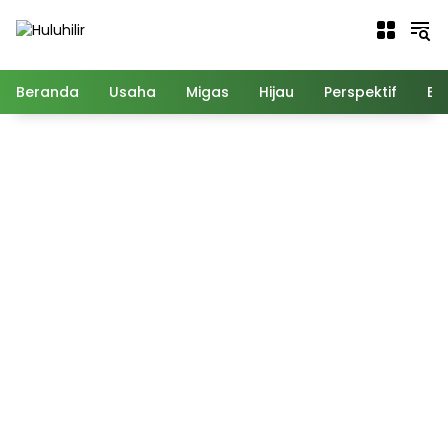
Langsung
ke
konten
Beranda
Usaha
Migas
Hijau
Perspektif
Ed