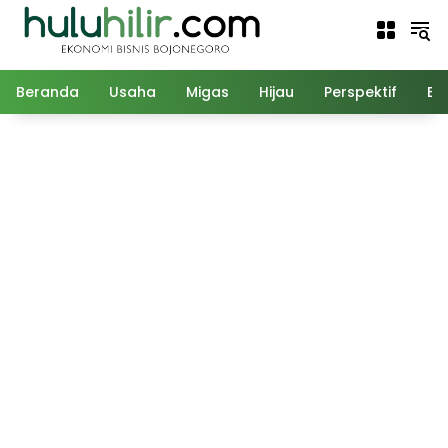
Langsung
ke
konten
Beranda
Usaha
Migas
Hijau
Perspektif
Ed