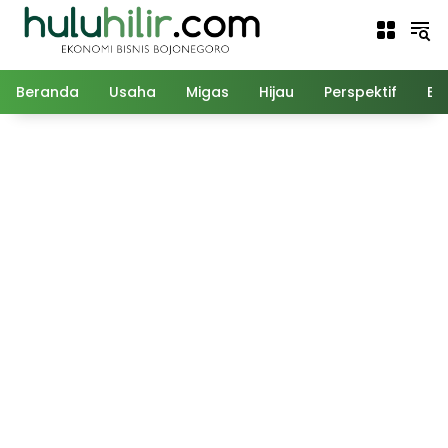
Langsung
ke
konten
Beranda
Usaha
Migas
Hijau
Perspektif
Ed