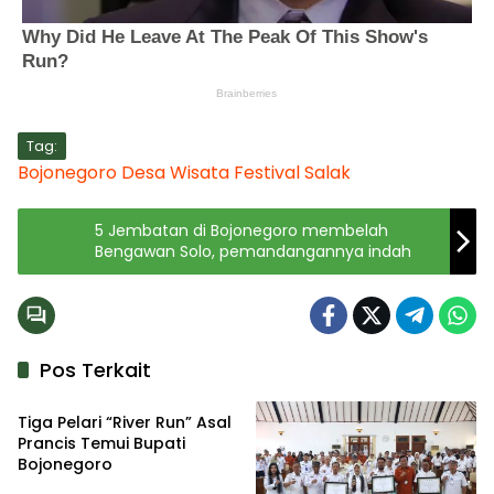
Tag:
Bojonegoro
Desa Wisata
Festival Salak
5 Jembatan di Bojonegoro membelah
Bengawan Solo, pemandangannya indah
Pos Terkait
Kabar
Tiga Pelari “River Run” Asal
Prancis Temui Bupati
Bojonegoro