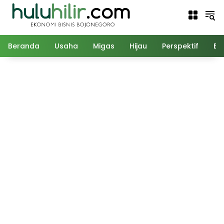
Langsung
ke
konten
Beranda
Usaha
Migas
Hijau
Perspektif
Ed