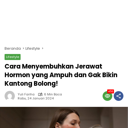
Beranda
Lifestyle
Lifestyle
Cara Menyembuhkan Jerawat
Hormon yang Ampuh dan Gak Bikin
Kantong Bolong!
456
Yuli Fariha
6 Min Baca
Rabu, 24 Januari 2024