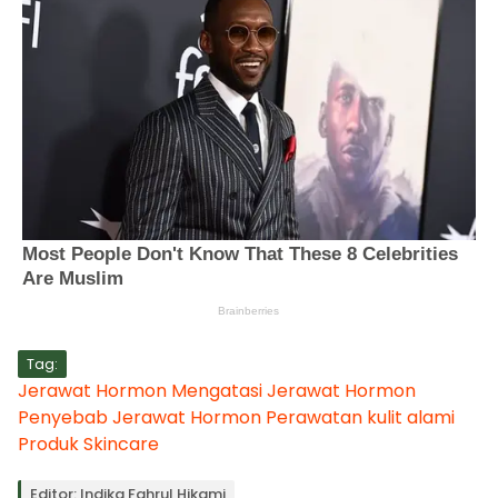
Tag:
Jerawat Hormon
Mengatasi Jerawat Hormon
Penyebab Jerawat Hormon
Perawatan kulit alami
Produk Skincare
Editor: Indika Fahrul Hikami