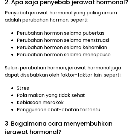
2. Apa saja penyebab jerawat hormonal?
Penyebab jerawat hormonal yang paling umum
adalah perubahan hormon, seperti:
Perubahan hormon selama pubertas
Perubahan hormon selama menstruasi
Perubahan hormon selama kehamilan
Perubahan hormon selama menopause
Selain perubahan hormon, jerawat hormonal juga
dapat disebabkan oleh faktor-faktor lain, seperti:
Stres
Pola makan yang tidak sehat
Kebiasaan merokok
Penggunaan obat-obatan tertentu
3. Bagaimana cara menyembuhkan
jerawat hormonal?