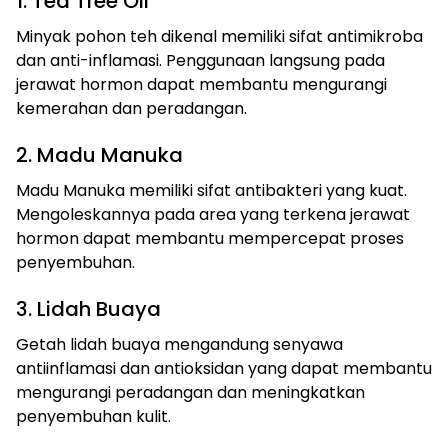
1. Tea Tree Oil
Minyak pohon teh dikenal memiliki sifat antimikroba
dan anti-inflamasi. Penggunaan langsung pada
jerawat hormon dapat membantu mengurangi
kemerahan dan peradangan.
2. Madu Manuka
Madu Manuka memiliki sifat antibakteri yang kuat.
Mengoleskannya pada area yang terkena jerawat
hormon dapat membantu mempercepat proses
penyembuhan.
3. Lidah Buaya
Getah lidah buaya mengandung senyawa
antiinflamasi dan antioksidan yang dapat membantu
mengurangi peradangan dan meningkatkan
penyembuhan kulit.