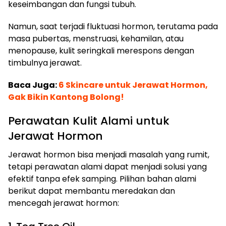
keseimbangan dan fungsi tubuh.
Namun, saat terjadi fluktuasi hormon, terutama pada
masa pubertas, menstruasi, kehamilan, atau
menopause, kulit seringkali merespons dengan
timbulnya jerawat.
Baca Juga:
6 Skincare untuk Jerawat Hormon,
Gak Bikin Kantong Bolong!
Perawatan Kulit Alami untuk
Jerawat Hormon
Jerawat hormon bisa menjadi masalah yang rumit,
tetapi perawatan alami dapat menjadi solusi yang
efektif tanpa efek samping. Pilihan bahan alami
berikut dapat membantu meredakan dan
mencegah jerawat hormon: