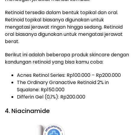
Retinoid tersedia dalam bentuk topikal dan oral.
Retinoid topikal biasanya digunakan untuk
mengatasi jerawat ringan hingga sedang. Retinoid
oral biasanya digunakan untuk mengatasi jerawat
berat.
Berikut ini adalah beberapa produk skincare dengan
kandungan retinoid yang bisa kamu coba:
Acnes Retinol Series: Rp100.000 – Rp200.000
The Ordinary Granactive Retinoid 2% in
Squalane: Rp150.000
Differin Gel (0,1%): Rp200.000
4. Niacinamide