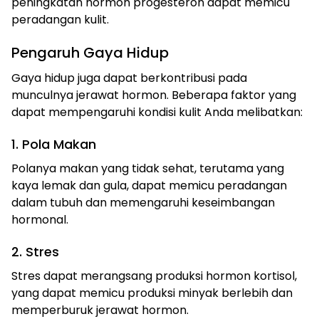
peningkatan hormon progesteron dapat memicu
peradangan kulit.
Pengaruh Gaya Hidup
Gaya hidup juga dapat berkontribusi pada
munculnya jerawat hormon. Beberapa faktor yang
dapat mempengaruhi kondisi kulit Anda melibatkan:
1. Pola Makan
Polanya makan yang tidak sehat, terutama yang
kaya lemak dan gula, dapat memicu peradangan
dalam tubuh dan memengaruhi keseimbangan
hormonal.
2. Stres
Stres dapat merangsang produksi hormon kortisol,
yang dapat memicu produksi minyak berlebih dan
memperburuk jerawat hormon.