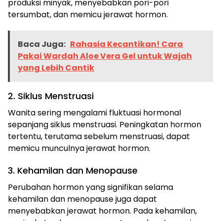
produksi minyak, menyebabkan pori-pori
tersumbat, dan memicu jerawat hormon.
Baca Juga:
Rahasia Kecantikan! Cara
Pakai Wardah Aloe Vera Gel untuk Wajah
yang Lebih Cantik
2. Siklus Menstruasi
Wanita sering mengalami fluktuasi hormonal
sepanjang siklus menstruasi. Peningkatan hormon
tertentu, terutama sebelum menstruasi, dapat
memicu munculnya jerawat hormon.
3. Kehamilan dan Menopause
Perubahan hormon yang signifikan selama
kehamilan dan menopause juga dapat
menyebabkan jerawat hormon. Pada kehamilan,