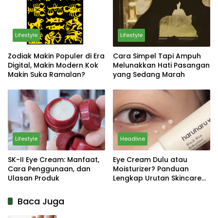
Lifestyle
Lifestyle
Zodiak Makin Populer di Era
Cara Simpel Tapi Ampuh
Digital, Makin Modern Kok
Melunakkan Hati Pasangan
Makin Suka Ramalan?
yang Sedang Marah
Lifestyle
Headline
SK-II Eye Cream: Manfaat,
Eye Cream Dulu atau
Cara Penggunaan, dan
Moisturizer? Panduan
Ulasan Produk
Lengkap Urutan Skincare
yang Tepat
Baca Juga