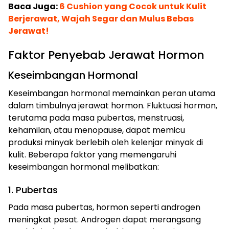
Baca Juga:
6 Cushion yang Cocok untuk Kulit
Berjerawat, Wajah Segar dan Mulus Bebas
Jerawat!
Faktor Penyebab Jerawat Hormon
Keseimbangan Hormonal
Keseimbangan hormonal memainkan peran utama
dalam timbulnya jerawat hormon. Fluktuasi hormon,
terutama pada masa pubertas, menstruasi,
kehamilan, atau menopause, dapat memicu
produksi minyak berlebih oleh kelenjar minyak di
kulit. Beberapa faktor yang memengaruhi
keseimbangan hormonal melibatkan:
1. Pubertas
Pada masa pubertas, hormon seperti androgen
meningkat pesat. Androgen dapat merangsang