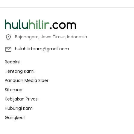
Bojonegoro, Jawa Timur, Indonesia
huluhilirteam@gmail.com
Redaksi
Tentang Kami
Panduan Media Siber
Sitemap
Kebijakan Privasi
Hubungi Kami
Gangkecil