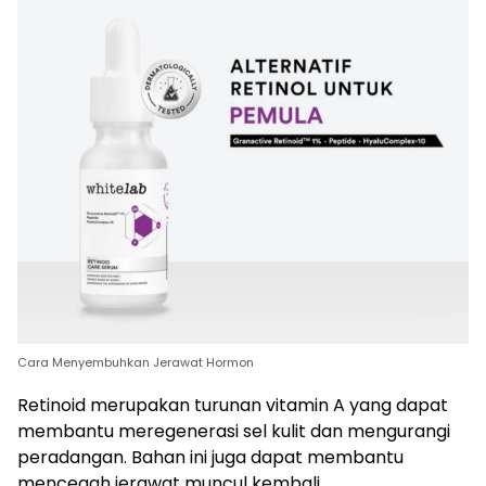
Cara Menyembuhkan Jerawat Hormon
Retinoid merupakan turunan vitamin A yang dapat
membantu meregenerasi sel kulit dan mengurangi
peradangan. Bahan ini juga dapat membantu
mencegah jerawat muncul kembali.