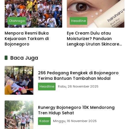
Olahraga
Headline
Menpora Resmi Buka
Eye Cream Dulu atau
Kejuaraan Tarkam di
Moisturizer? Panduan
Bojonegoro
Lengkap Urutan Skincare
yang Tepat
Baca Juga
266 Pedagang Rengkek di Bojonegoro
Terima Bantuan Tambahan Modal
Headline
Rabu, 26 November 2025
Runergy Bojonegoro 10K Mendorong
Tren Hidup Sehat
Kabar
Minggu, 16 November 2025