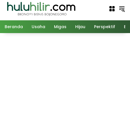
Langsung
ke
konten
Beranda
Usaha
Migas
Hijau
Perspektif
Ed