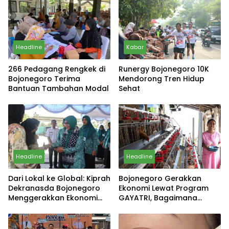
Headline
Kabar
266 Pedagang Rengkek di
Runergy Bojonegoro 10K
Bojonegoro Terima
Mendorong Tren Hidup
Bantuan Tambahan Modal
Sehat
Headline
Headline
Dari Lokal ke Global: Kiprah
Bojonegoro Gerakkan
Dekranasda Bojonegoro
Ekonomi Lewat Program
Menggerakkan Ekonomi
GAYATRI, Bagaimana
Daerah
Hasilnya?