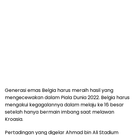
Generasi emas Belgia harus meraih hasil yang
mengecewakan dalam Piala Dunia 2022. Belgia harus
mengakui kegagalannya dalam melaju ke 16 besar
setelah hanya bermain imbang saat melawan
Kroasia.
Pertadingan yang digelar Ahmad bin Ali Stadium