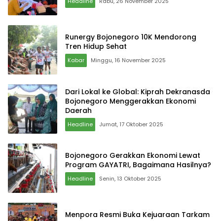
Headline
Rabu, 26 November 2025
Runergy Bojonegoro 10K Mendorong
Tren Hidup Sehat
Kabar
Minggu, 16 November 2025
Dari Lokal ke Global: Kiprah Dekranasda
Bojonegoro Menggerakkan Ekonomi
Daerah
Headline
Jumat, 17 Oktober 2025
Bojonegoro Gerakkan Ekonomi Lewat
Program GAYATRI, Bagaimana Hasilnya?
Headline
Senin, 13 Oktober 2025
Menpora Resmi Buka Kejuaraan Tarkam