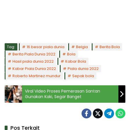
Tag:
16 besar piala dunia
Belgia
Berita Bola
Berita Piala Dunia 2022
Bola
Hasil piala dunia 2022
Kabar Bola
Kabar Piala Dunia 2022
Piala dunia 2022
Roberto Martinez mundur
Sepak bola
Viral Video Proses Pemerasan Santan
Gunakan Kaki, Segar Banget
Pos Terkait