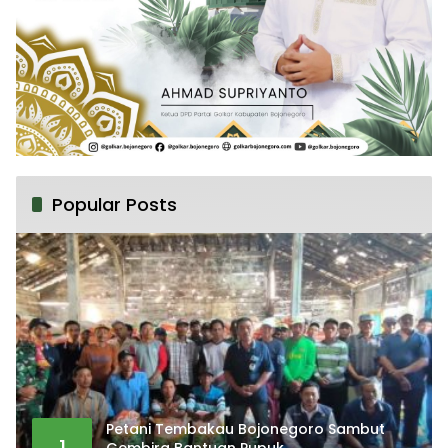
Popular Posts
Petani Tembakau Bojonegoro Sambut