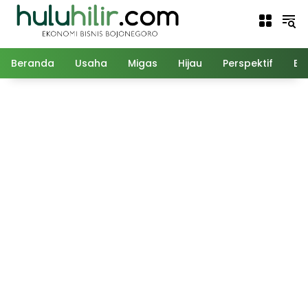
Langsung
ke
konten
Beranda
Usaha
Migas
Hijau
Perspektif
Ed