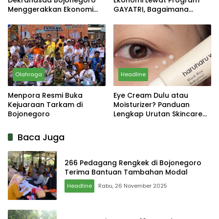
Dekranasda Bojonegoro
Ekonomi Lewat Program
Menggerakkan Ekonomi
GAYATRI, Bagaimana
Daerah
Hasilnya?
Olahraga
Headline
Menpora Resmi Buka
Eye Cream Dulu atau
Kejuaraan Tarkam di
Moisturizer? Panduan
Bojonegoro
Lengkap Urutan Skincare
yang Tepat
Baca Juga
266 Pedagang Rengkek di Bojonegoro
Terima Bantuan Tambahan Modal
Headline
Rabu, 26 November 2025