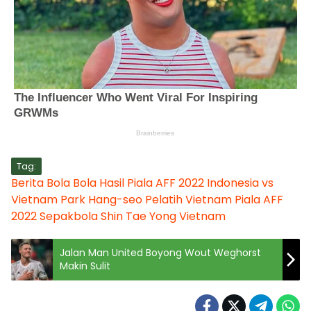
Tag:
Berita Bola
Bola
Hasil Piala AFF 2022
Indonesia vs
Vietnam
Park Hang-seo
Pelatih Vietnam
Piala AFF
2022
Sepakbola
Shin Tae Yong
Vietnam
Jalan Man United Boyong Wout Weghorst
Makin Sulit