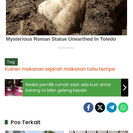
Tag:
Kuliner
makanan
sejarah makanan
tahu
tempe
Reaksi pemilik rumah saat ada kurir antar
barang ini bikin geleng kepala
Pos Terkait