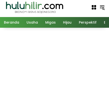
Langsung
ke
konten
Beranda
Usaha
Migas
Hijau
Perspektif
Ed