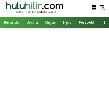
Langsung
ke
konten
Beranda
Usaha
Migas
Hijau
Perspektif
Ed