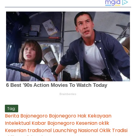
Tag:
Berita Bojonegoro
Bojonegoro
Hak Kekayaan
Intelektual
Kabar Bojonegoro
Kesenian oklik
Kesenian tradisonal
Launching
Nasional
Oklik
Tradisi