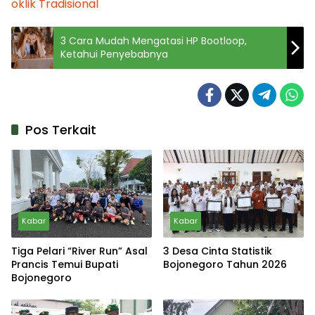
oklik
Tradisional
3 Cara Mudah Mengatasi HP Bootloop,
Ketahui Penyebabnya
Pos Terkait
Kabar
Kabar
Tiga Pelari “River Run” Asal
3 Desa Cinta Statistik
Prancis Temui Bupati
Bojonegoro Tahun 2026
Bojonegoro