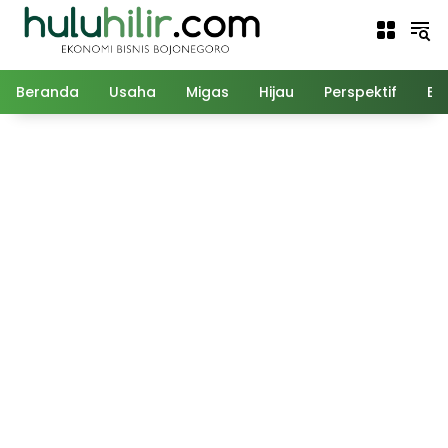
Langsung
ke
konten
Beranda
Usaha
Migas
Hijau
Perspektif
Ed