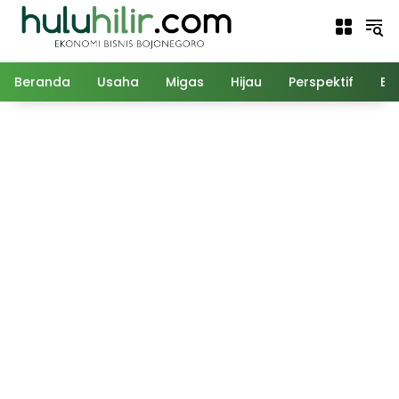
Langsung
ke
konten
Beranda
Usaha
Migas
Hijau
Perspektif
Ed