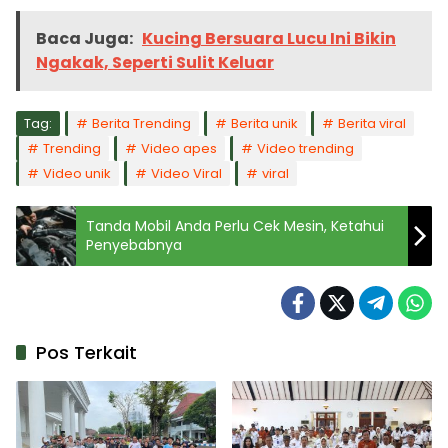
Baca Juga:
Kucing Bersuara Lucu Ini Bikin
Ngakak, Seperti Sulit Keluar
Tag:
Berita Trending
Berita unik
Berita viral
Trending
Video apes
Video trending
Video unik
Video Viral
viral
Tanda Mobil Anda Perlu Cek Mesin, Ketahui
Penyebabnya
Pos Terkait