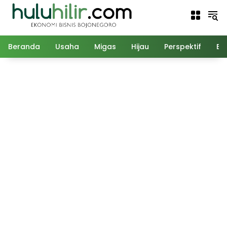
Langsung
ke
konten
Beranda
Usaha
Migas
Hijau
Perspektif
Ed