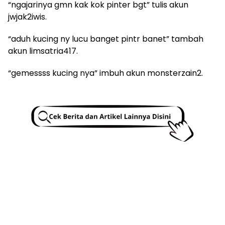
“ngajarinya gmn kak kok pinter bgt” tulis akun
jwjak2iwis.
“aduh kucing ny lucu banget pintr banet” tambah
akun limsatria417.
“gemessss kucing nya” imbuh akun monsterzain2.