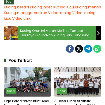
Tag:
Kucing berdiri
Kucing joget
Kucing lucu
Kucing menari
Kucing menggemaskan
Video kucing
Video kucing
lucu
Video unik
Kucing Oren Ini Marah Melihat Tempat
Tidurnya Digunakan Kucing Lain, Langsung
Ngambek
Pos Terkait
Kabar
Kabar
Tiga Pelari “River Run” Asal
3 Desa Cinta Statistik