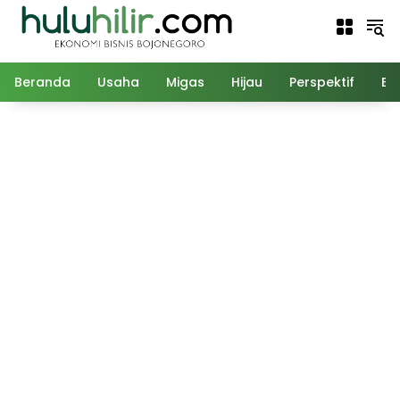
Langsung
ke
konten
Beranda
Usaha
Migas
Hijau
Perspektif
Ed