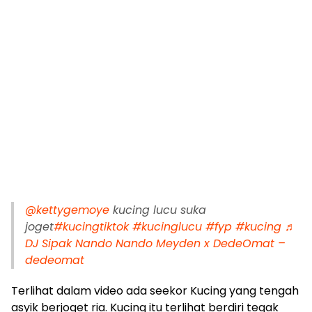
@kettygemoye
kucing lucu suka
joget
#kucingtiktok
#kucinglucu
#fyp
#kucing
♬
DJ Sipak Nando Nando Meyden x DedeOmat –
dedeomat
Terlihat dalam video ada seekor Kucing yang tengah
asyik berjoget ria. Kucing itu terlihat berdiri tegak