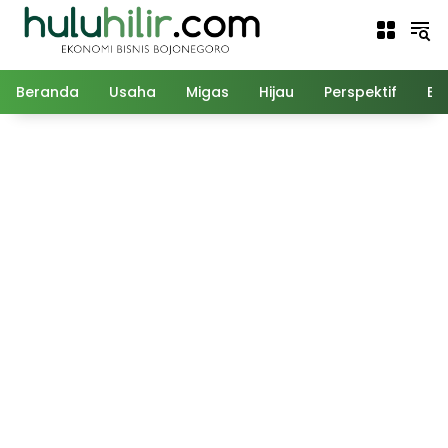
Langsung
ke
konten
Beranda
Usaha
Migas
Hijau
Perspektif
Ed