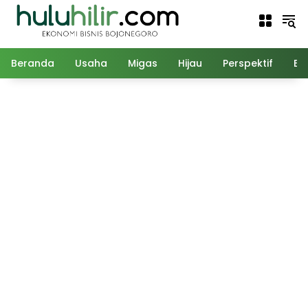
Langsung
ke
konten
Beranda
Usaha
Migas
Hijau
Perspektif
Ed