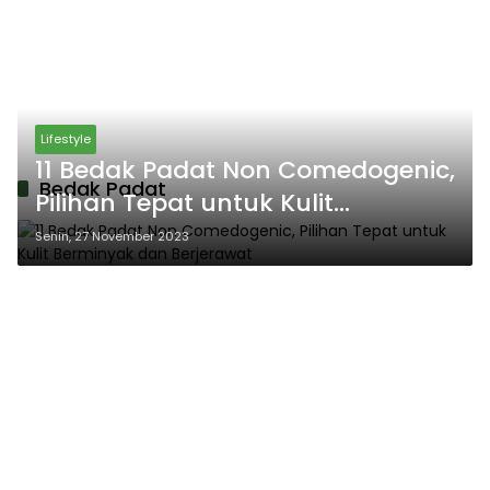
Lifestyle
11 Bedak Padat Non Comedogenic,
Bedak Padat
Pilihan Tepat untuk Kulit
Berminyak dan Berjerawat
Senin, 27 November 2023