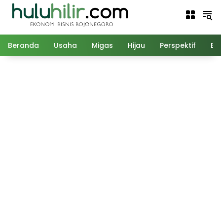
Langsung
ke
konten
Beranda
Usaha
Migas
Hijau
Perspektif
Ed