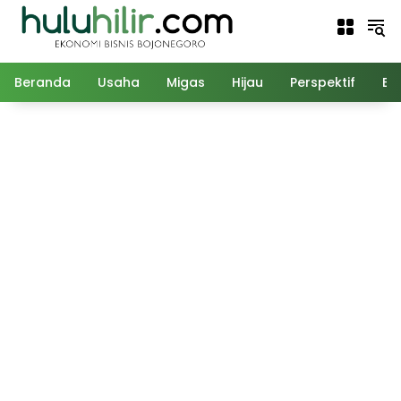
Langsung
ke
konten
Beranda
Usaha
Migas
Hijau
Perspektif
Ed