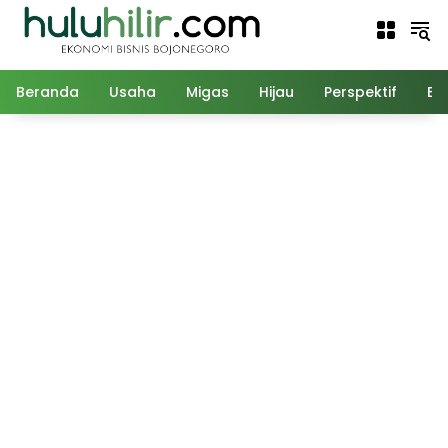
Langsung
ke
konten
Beranda
Usaha
Migas
Hijau
Perspektif
Ed