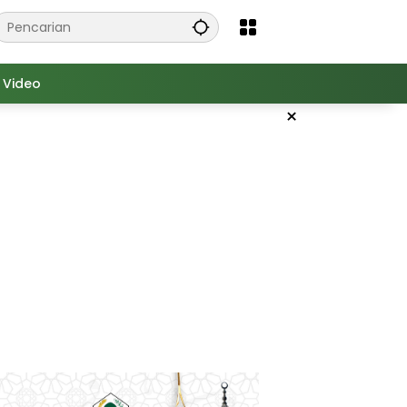
Video
×