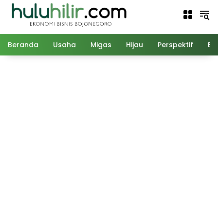
Langsung
ke
konten
Beranda
Usaha
Migas
Hijau
Perspektif
Ed