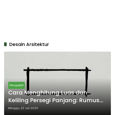
Desain Arsitektur
Perspektif
Cara Menghitung Luas dan
Keliling Persegi Panjang: Rumus
dan Contoh
Minggu, 23 Juli 2023