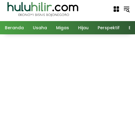
Langsung
ke
konten
Beranda
Usaha
Migas
Hijau
Perspektif
Ed