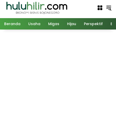
Langsung
ke
konten
Beranda
Usaha
Migas
Hijau
Perspektif
Ed