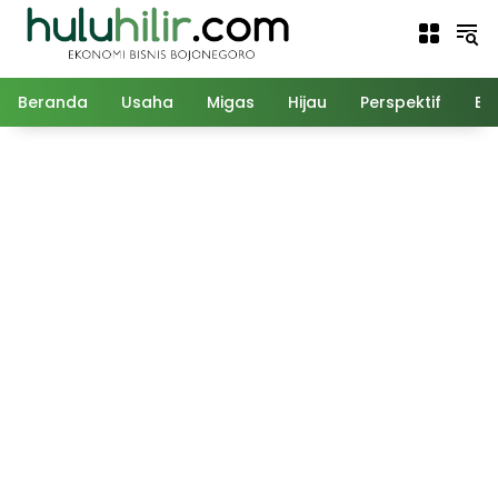
Langsung
ke
konten
Beranda
Usaha
Migas
Hijau
Perspektif
Ed