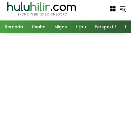
Langsung
ke
konten
Beranda
Usaha
Migas
Hijau
Perspektif
Ed