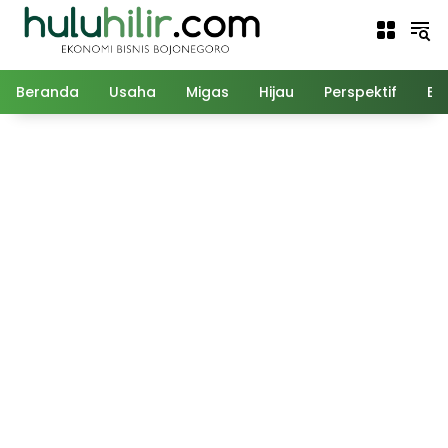
Langsung
ke
konten
Beranda
Usaha
Migas
Hijau
Perspektif
Ed