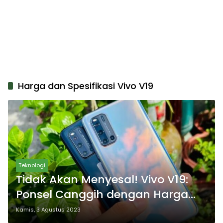
Harga dan Spesifikasi Vivo V19
Teknologi
Tidak Akan Menyesal! Vivo V19:
Ponsel Canggih dengan Harga
Terjangkau Hanya Rp2 Jutaan
Kamis, 3 Agustus 2023