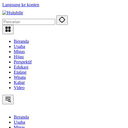
Langsung ke konten
Beranda
Usaha
Migas
Hijau
Perspektif
Edukasi
Etalase
Wisata
Kabar
Video
Beranda
Usaha
Migas