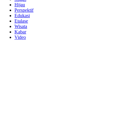
Hijau
Perspektif
Edukasi
Etalase
Wisata
Kabar
Video