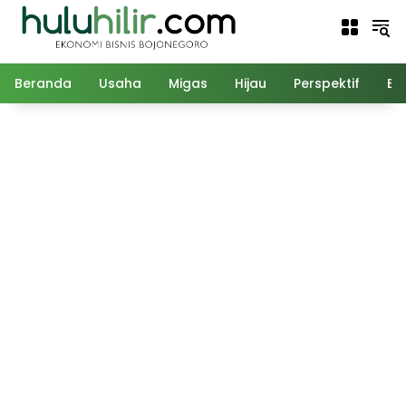
Langsung
ke
konten
Beranda
Usaha
Migas
Hijau
Perspektif
Ed