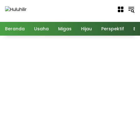
Langsung
ke
konten
Beranda
Usaha
Migas
Hijau
Perspektif
Ed