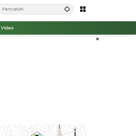
Video
×