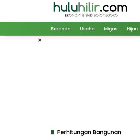
Langsung
ke
konten
Beranda
Usaha
Migas
Hijau
×
Perhitungan Bangunan