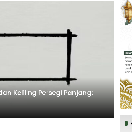
n Keliling Persegi Panjang: