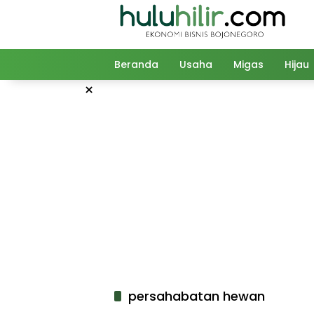
Langsung
ke
konten
Beranda
Usaha
Migas
Hijau
×
persahabatan hewan