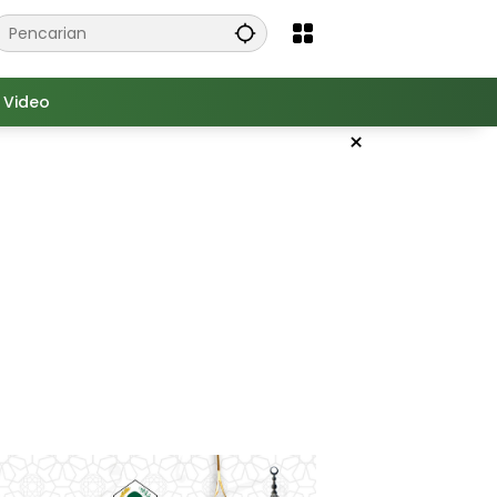
Video
×