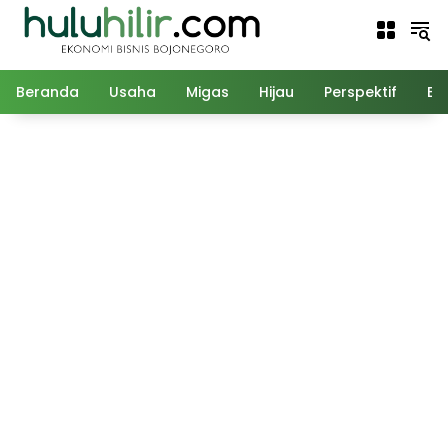
Langsung
ke
konten
Beranda
Usaha
Migas
Hijau
Perspektif
Ed