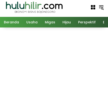
Langsung
ke
konten
Beranda
Usaha
Migas
Hijau
Perspektif
Ed