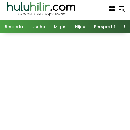
Langsung
ke
konten
Beranda
Usaha
Migas
Hijau
Perspektif
Ed