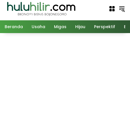
Langsung
ke
konten
Beranda
Usaha
Migas
Hijau
Perspektif
Ed