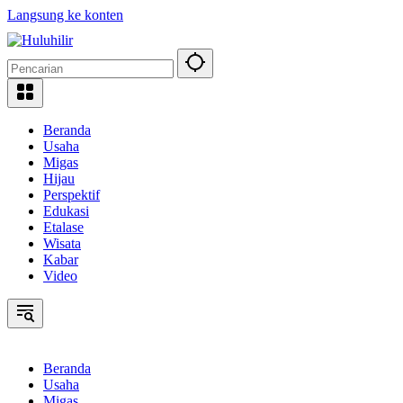
Langsung ke konten
Beranda
Usaha
Migas
Hijau
Perspektif
Edukasi
Etalase
Wisata
Kabar
Video
Beranda
Usaha
Migas