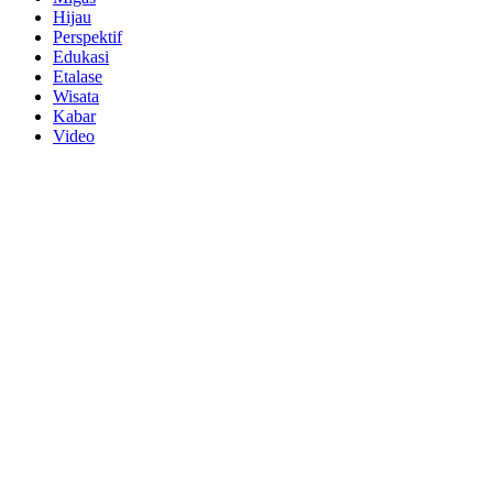
Hijau
Perspektif
Edukasi
Etalase
Wisata
Kabar
Video