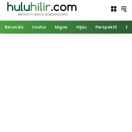
Langsung
ke
konten
Beranda
Usaha
Migas
Hijau
Perspektif
Ed