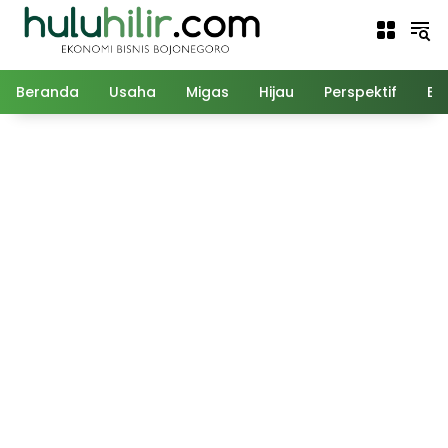
Langsung
ke
konten
Beranda
Usaha
Migas
Hijau
Perspektif
Ed