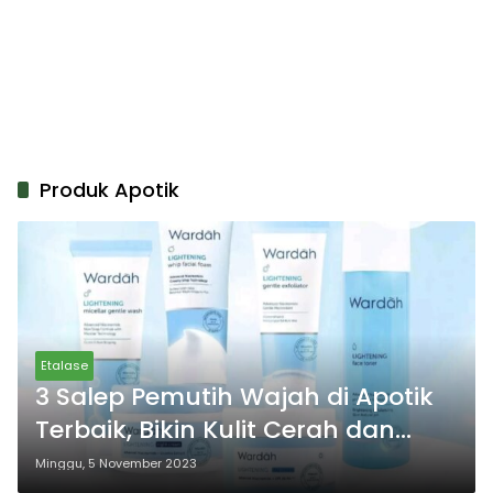
Produk Apotik
Etalase
3 Salep Pemutih Wajah di Apotik
Terbaik, Bikin Kulit Cerah dan
Bersinar
Minggu, 5 November 2023