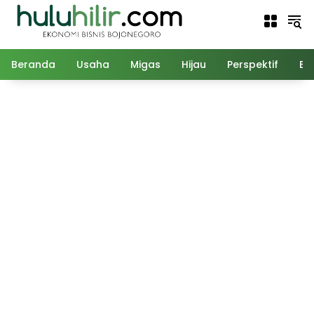
Langsung
ke
konten
Beranda
Usaha
Migas
Hijau
Perspektif
Ed