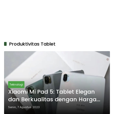
Produktivitas Tablet
Teknologi
Xiaomi Mi Pad 5: Tablet Elegan
dan Berkualitas dengan Harga
Terjangkau yang Menawan Hati
Senin, 7 Agustus 2023