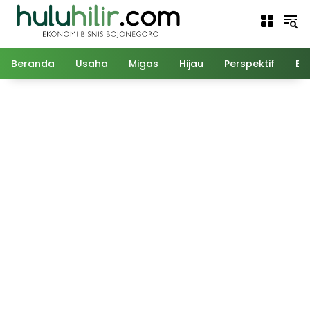
Langsung
ke
konten
Beranda
Usaha
Migas
Hijau
Perspektif
Ed