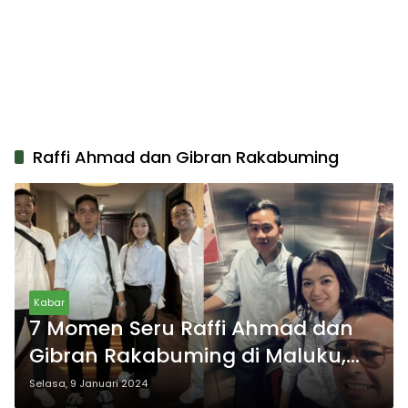
Raffi Ahmad dan Gibran Rakabuming
Kabar
7 Momen Seru Raffi Ahmad dan
Gibran Rakabuming di Maluku,
Bermain Bola Hingga Salat
Selasa, 9 Januari 2024