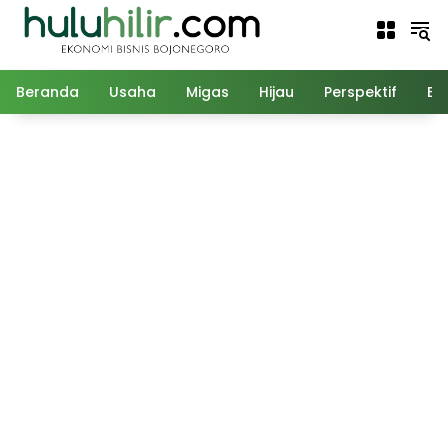
Langsung
ke
konten
Beranda
Usaha
Migas
Hijau
Perspektif
Ed