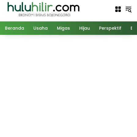
Langsung
ke
konten
Beranda
Usaha
Migas
Hijau
Perspektif
Ed