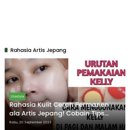
Rahasia Artis Jepang
Lifestyle
Rahasia Kulit Cerah Permanen
ala Artis Jepang! Cobain Tips
Menggunakan Bedak Kelly dan
Rabu, 20 September 2023