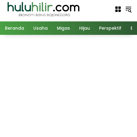
Langsung
ke
konten
Beranda
Usaha
Migas
Hijau
Perspektif
Ed