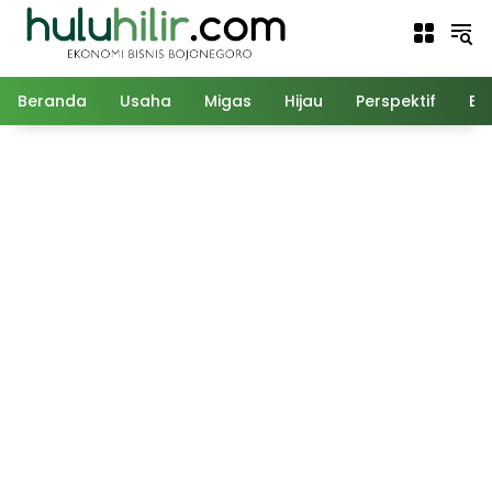
Langsung
ke
konten
Beranda
Usaha
Migas
Hijau
Perspektif
Ed