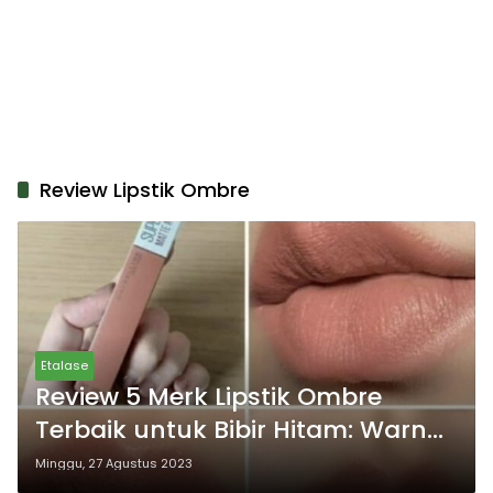
Review Lipstik Ombre
Etalase
Review 5 Merk Lipstik Ombre
Terbaik untuk Bibir Hitam: Warna
dan Tekstur Memukau, Tanpa
Minggu, 27 Agustus 2023