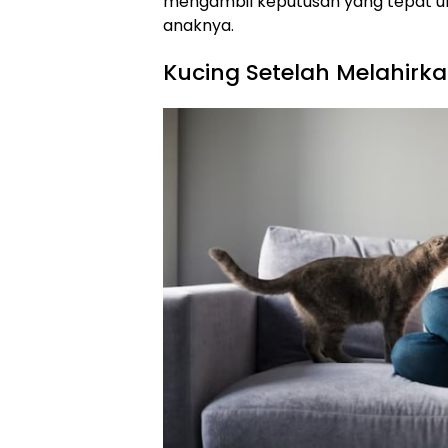
mengambil keputusan yang tepat un
anaknya.
Kucing Setelah Melahirk