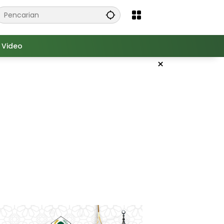
Video
×