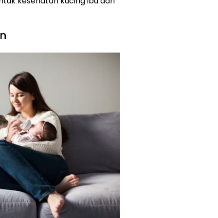
tuk kesehatan kucing ibu dan
an