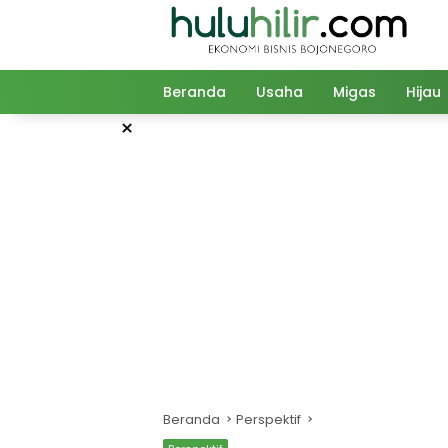
Langsung
ke
konten
Beranda
Usaha
Migas
Hijau
×
Beranda
Perspektif