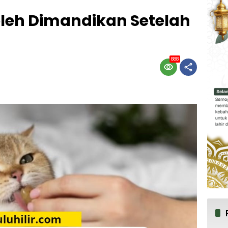
leh Dimandikan Setelah
888