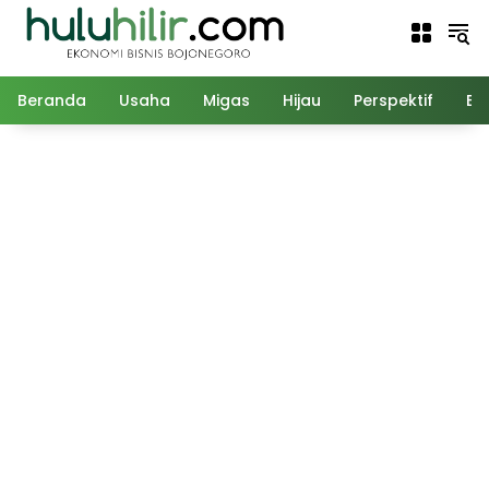
Langsung
ke
konten
Beranda
Usaha
Migas
Hijau
Perspektif
Ed