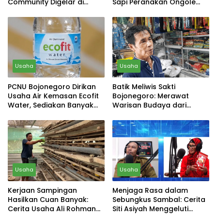
Community Digelar di
Sapi Peranakan Ongole
Pendopo Malowopati
(PO)
Bojonegoro
Usaha
Usaha
PCNU Bojonegoro Dirikan
Batik Meliwis Sakti
Usaha Air Kemasan Ecofit
Bojonegoro: Merawat
Water, Sediakan Banyak
Warisan Budaya dari
Varian
Sobontoro
Usaha
Usaha
Kerjaan Sampingan
Menjaga Rasa dalam
Hasilkan Cuan Banyak:
Sebungkus Sambal: Cerita
Cerita Usaha Ali Rohman
Siti Asiyah Menggeluti