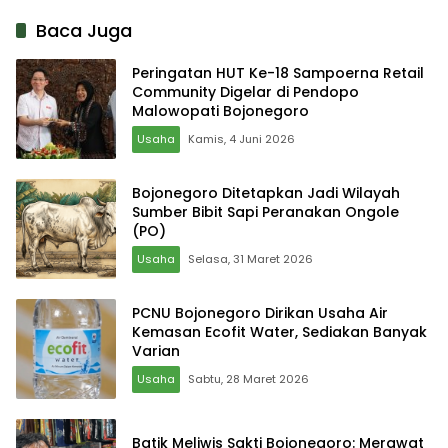
Beternak Puyuh
Bisnis Sambal Pecel
Kemasan
Baca Juga
Peringatan HUT Ke-18 Sampoerna Retail
Community Digelar di Pendopo
Malowopati Bojonegoro
Usaha
Kamis, 4 Juni 2026
Bojonegoro Ditetapkan Jadi Wilayah
Sumber Bibit Sapi Peranakan Ongole
(PO)
Usaha
Selasa, 31 Maret 2026
PCNU Bojonegoro Dirikan Usaha Air
Kemasan Ecofit Water, Sediakan Banyak
Varian
Usaha
Sabtu, 28 Maret 2026
Batik Meliwis Sakti Bojonegoro: Merawat