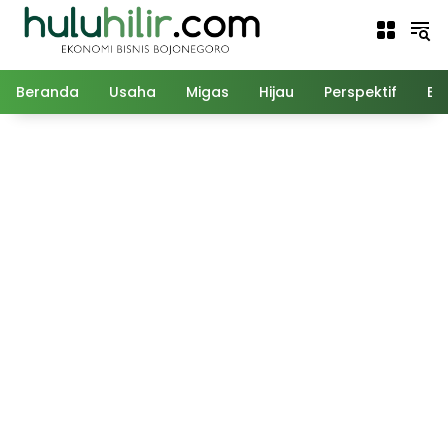
Langsung
ke
konten
Beranda
Usaha
Migas
Hijau
Perspektif
Ed