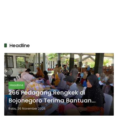
Headline
Headline
266 Pedagang Rengkek di
Bojonegoro Terima Bantuan
Tambahan Modal
Rabu, 26 November 2025