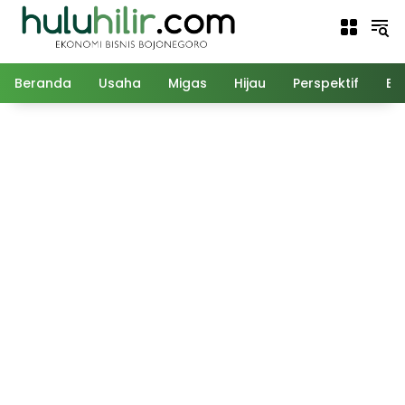
Langsung
ke
konten
Beranda
Usaha
Migas
Hijau
Perspektif
Ed