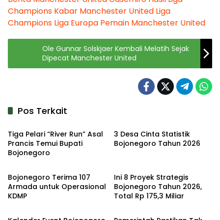
Champions
Kabar Manchester United
Liga
Champions
Liga Europa
Pemain Manchester United
Ole Gunnar Solskjaer Kembali Melatih Sejak
Dipecat Manchester United
Pos Terkait
Kabar
Kabar
Tiga Pelari “River Run” Asal
3 Desa Cinta Statistik
Prancis Temui Bupati
Bojonegoro Tahun 2026
Bojonegoro
Kabar
Kabar
Bojonegoro Terima 107
Ini 8 Proyek Strategis
Armada untuk Operasional
Bojonegoro Tahun 2026,
KDMP
Total Rp 175,3 Miliar
Kabar
Kabar