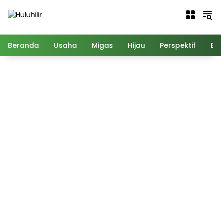
Langsung
ke
konten
Beranda
Usaha
Migas
Hijau
Perspektif
Ed